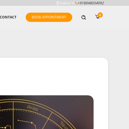
Indore
+918048034092
0
CONTACT
BOOK APPOINTMENT